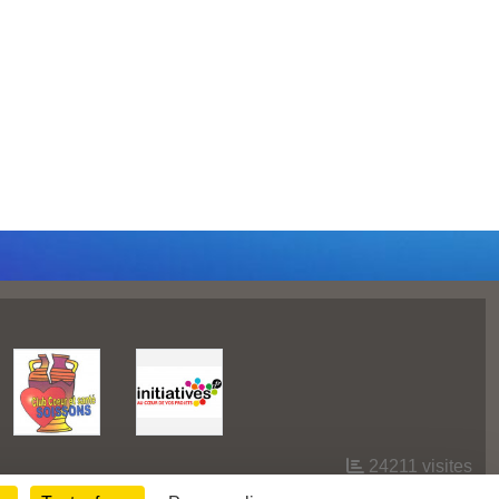
24211
visites