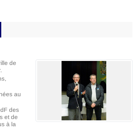
ille de
.
ns,
nnées au
HdF des
s et de
s à la